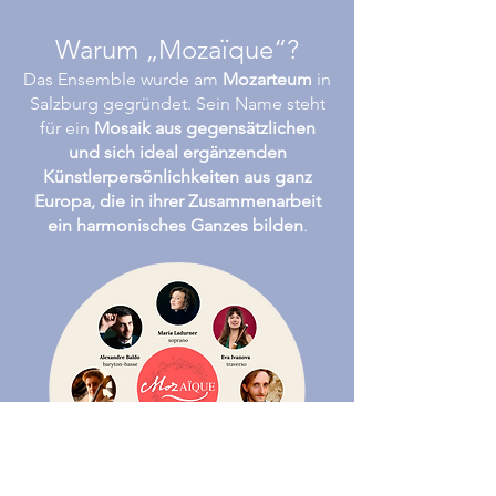
Warum „Mozaïque“?
Das Ensemble wurde am
Mozarteum
in
Salzburg gegründet. Sein Name steht
für ein
Mosaik aus gegensätzlichen
und sich ideal ergänzenden
Künstlerpersönlichkeiten aus ganz
Europa, die in ihrer Zusammenarbeit
ein harmonisches Ganzes bilden
.